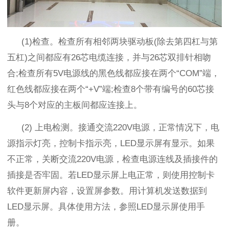
(1)
检查。检查所有相邻两块驱动板
(
除去第四杠与第
五杠
)
之间都应有
26
芯电缆连接，并与
26
芯双排针相吻
合
;
检查所有
5V
电源线的黑色线都应接在两个“
COM
”端，
红色线都应接在两个“
+V
”端
;
检查
8
个带有编号的
60
芯接
头与
8
个对应的主板间都应连接上。
(2)
上电检测。接通交流
220V
电源，正常情况下，电
源指示灯亮，控制卡指示亮，
LED
显示屏有显示。如果
不正常，关断交流
220V
电源，检查电源连线及插接件的
插接是否牢固。若
LED
显示屏上电正常，则使用控制卡
软件更新屏内容，设置屏参数。用计算机发送数据到
LED
显示屏。具体使用方法，参照
LED
显示屏使用手
册。