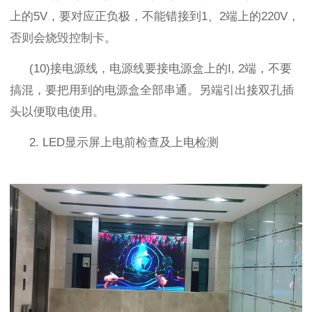
上的
5V
，要对应正负极，不能错接到
1
、
2
端上的
220V
，
否则会烧毁控制卡。
(10)
接电源线，电源线要接电源盒上的
I, 2
端，不要
搞混，要把用到的电源盒全部串通。另端引出接双孔插
头以便取电使用。
2. LED
显示屏上电前检查及上电检测