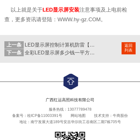
以上就是关于
LED
显示屏安装
注意事项及上电前检
查
，更多资讯请登陆：WWW.hy-gz.COM
。
上一条
LED显示屏控制计算机防雷【红运高照】
返回
列表
下一条
全彩LED显示屏多少钱一平方？LED显示屏多少钱？
广西红运高照科技有限公司
服务热线：13077789478
备案号：
桂ICP备11003391号
网站地图
技术支持：
牛商股份
地址：南宁发展大道189号安吉华尔街工谷南区二期7栋705号