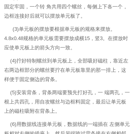
固定牢固，一个转 角共用四个螺丝，每侧上下各一个，
边框连接好后就可以摆放单元板了。
(3)
单元板的摆放要根据单元板的规格来摆放。
4.8x0.48
规格的单元板需要摆放成横
15
，竖
3
。在摆放时
应使单元板上的箭头方向一致。
(4)
拧好特制螺丝到单元板上，全部吸好磁柱，靠近左
右两边框部分的螺丝要拧在单元板靠里的那一排上，这
样便于固定侧边的背条。
(5)
安装背条，背条两端要预先打好孔，一 端两孔，一
根上共四孔，用自攻螺丝与边框料固定，最后让单元板
上的磁柱吸附在背条上。
(6)
用数据线连接单元板，数据线的一端插在 左侧单元
板相对右侧的插座上，然后另端跨过背条接在右侧相邻