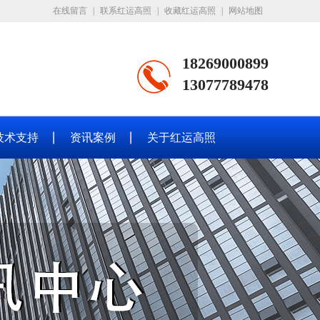
在线留言
|
联系红运高照
|
收藏红运高照
|
网站地图
18269000899
13077789478
技术支持
资讯案例
关于红运高照