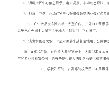
6
、
调度指挥中心信息显示。电力调度、车辆动态跟踪、
7
、
邮政、电信、商场购物中心等服务领域的业务宣传及
8
、
广告产品发布除以单一大型户内、户外
LED
显示屏
系统已在全国中大城市主要地方得到采用并正在推广。
9
、
演出和集会大型
LED
显示屏越来越普遍地用于公共和
10
、
展览和租赁。在许多大型展览会上，大型
LED
显示屏
屏的专业性租赁公司，也有些规模较大的制造商提供租赁服
11
、
学校和医院。在高等院校应用
LED
显示屏