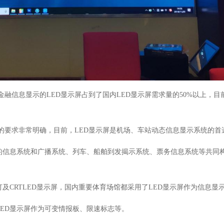
金融信息显示的
LED
显示屏占到了国内
LED
显示屏需求量的
50%
以上，目
的要求非常明确，目前，
LED
显示屏是机场、车站动态信息显示系统的首
的信息系统和广播系统、列车、船舶到发揭示系统、票务信息系统等共同
灯及
CRTLED
显示屏，国内重要体育场馆都采用了
LED
显示屏作为信息显
LED
显示屏作为可变情报板、限速标志等。