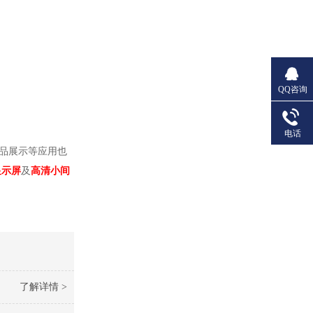
QQ咨询
电话
品展示等应用也
显示屏
及
高清小间
了解详情 >